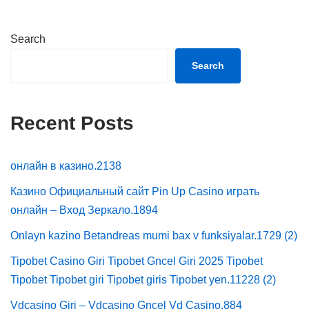
Search
Search
Recent Posts
онлайн в казино.2138
Казино Официальный сайт Pin Up Casino играть
онлайн – Вход Зеркало.1894
Onlayn kazino Betandreas mumi bax v funksiyalar.1729 (2)
Tipobet Casino Giri Tipobet Gncel Giri 2025 Tipobet
Tipobet Tipobet giri Tipobet giris Tipobet yen.11228 (2)
Vdcasino Giri – Vdcasino Gncel Vd Casino.884