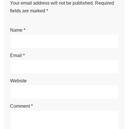
Your email address will not be published.
Required
fields are marked
*
Name
*
Email
*
Website
Comment
*