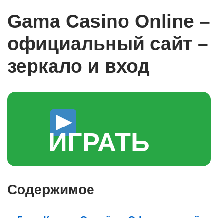
Gama Casino Online –
официальный сайт –
зеркало и вход
ИГРАТЬ
Содержимое