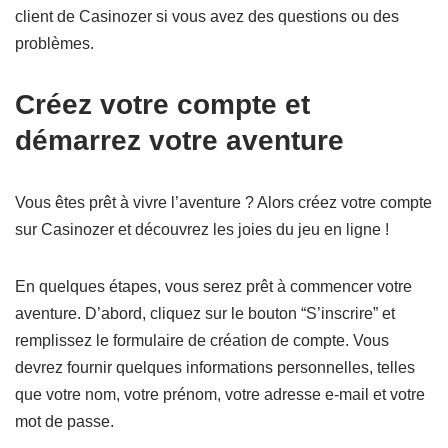
client de Casinozer si vous avez des questions ou des
problèmes.
Créez votre compte et
démarrez votre aventure
Vous êtes prêt à vivre l’aventure ? Alors créez votre compte
sur Casinozer et découvrez les joies du jeu en ligne !
En quelques étapes, vous serez prêt à commencer votre
aventure. D’abord, cliquez sur le bouton “S’inscrire” et
remplissez le formulaire de création de compte. Vous
devrez fournir quelques informations personnelles, telles
que votre nom, votre prénom, votre adresse e-mail et votre
mot de passe.