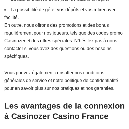
La possibilité de gérer vos dépôts et vos retirer avec
facilité.
En outre, nous offrons des promotions et des bonus
régulièrement pour nos joueurs, tels que des codes promo
Casinozer et des offres spéciales. N’hésitez pas à nous
contacter si vous avez des questions ou des besoins
spécifiques.
Vous pouvez également consulter nos conditions
générales de service et notre politique de confidentialité
pour en savoir plus sur nos pratiques et nos garanties.
Les avantages de la connexion
à Casinozer Casino France