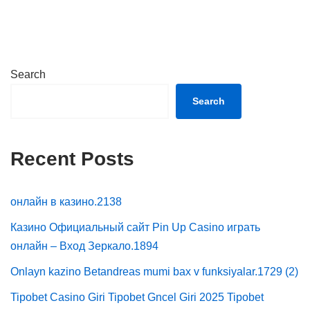
Search
Search
Recent Posts
онлайн в казино.2138
Казино Официальный сайт Pin Up Casino играть
онлайн – Вход Зеркало.1894
Onlayn kazino Betandreas mumi bax v funksiyalar.1729 (2)
Tipobet Casino Giri Tipobet Gncel Giri 2025 Tipobet