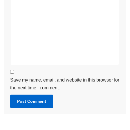
Save my name, email, and website in this browser for
the next time I comment.