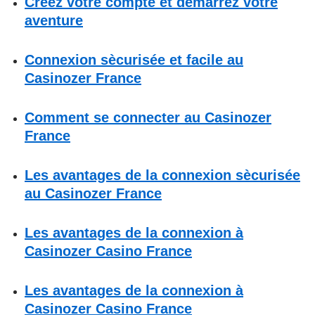
Créez votre compte et démarrez votre
aventure
Connexion sècurisée et facile au
Casinozer France
Comment se connecter au Casinozer
France
Les avantages de la connexion sècurisée
au Casinozer France
Les avantages de la connexion à
Casinozer Casino France
Les avantages de la connexion à
Casinozer Casino France