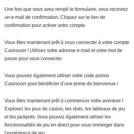
Une fois que vous avez rempli le formulaire, vous recevrez
un e-mail de confirmation. Cliquez sur le lien de
confirmation pour activer votre compte.
Vous êtes maintenant prêt à vous connecter à votre compte
Casinozer ! Utilisez votre adresse e-mail et votre mot de
passe pour vous connecter.
Vous pouvez également utiliser votre code promo
Casinozer pour bénéficier d’une prime de bienvenue !
Vous êtes maintenant prêt à commencer votre aventure !
Explorez les jeux de casino, les slots, les tableaux de jeu
et les jackpots. Vous pouvez également utiliser les
fonctionnalités de jeu en direct pour vous immerger dans
l’expérience de jeu.