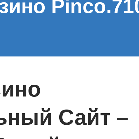
ино Pinco.710
зино
ный Сайт –