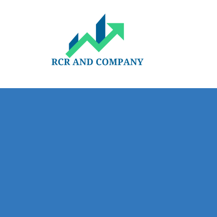
Skip
to
content