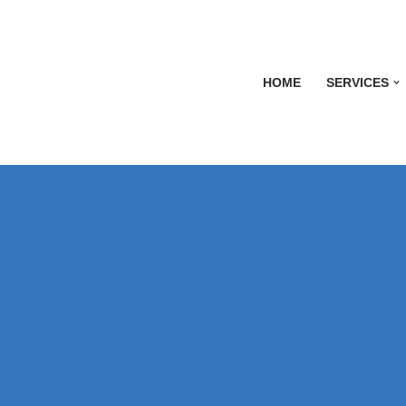
HOME
SERVICES