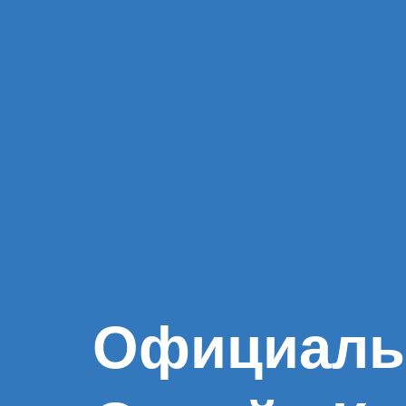
Официальн