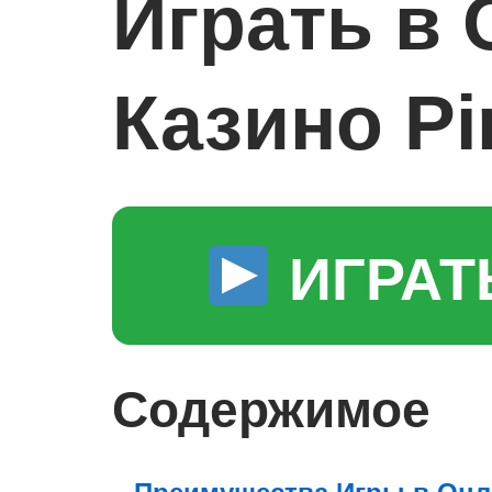
Играть в
Казино Pi
ИГРАТ
Содержимое