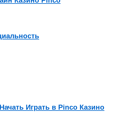
айн Казино Pinco
циальность
Начать Играть в Pinco Казино