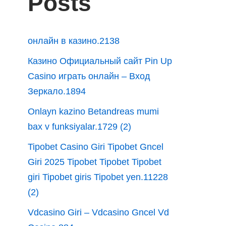
Posts
онлайн в казино.2138
Казино Официальный сайт Pin Up
Casino играть онлайн – Вход
Зеркало.1894
Onlayn kazino Betandreas mumi
bax v funksiyalar.1729 (2)
Tipobet Casino Giri Tipobet Gncel
Giri 2025 Tipobet Tipobet Tipobet
giri Tipobet giris Tipobet yen.11228
(2)
Vdcasino Giri – Vdcasino Gncel Vd